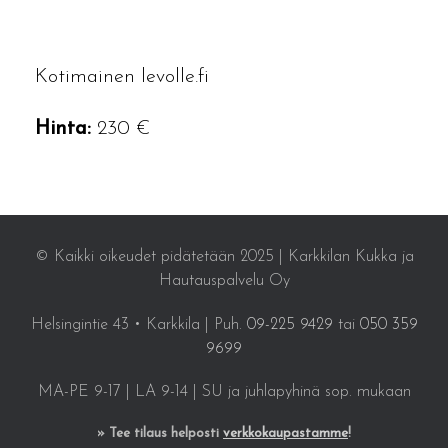
Kotimainen levolle.fi
Hinta:
230 €
© Kaikki oikeudet pidätetään 2025 | Karkkilan Kukka ja
Hautauspalvelu Oy
Helsingintie 43 • Karkkila | Puh.
09-225 9429
tai
050 359
9699
MA-PE 9-17 | LA 9-14 | SU ja juhlapyhinä sop. mukaan
» Tee tilaus helposti
verkkokaupastamme
!