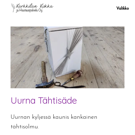
Skip
to
Valikko
content
Uurna Tähtisäde
Uurnan kyljessä kaunis kankainen
tähtisolmu.