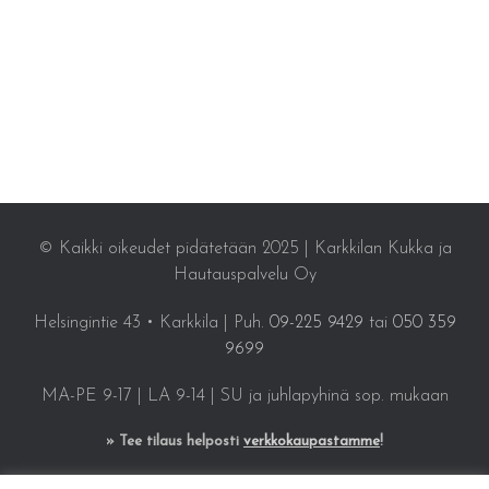
© Kaikki oikeudet pidätetään 2025 | Karkkilan Kukka ja
Hautauspalvelu Oy
Helsingintie 43 • Karkkila | Puh.
09-225 9429
tai
050 359
9699
MA-PE 9-17 | LA 9-14 | SU ja juhlapyhinä sop. mukaan
» Tee tilaus helposti
verkkokaupastamme
!