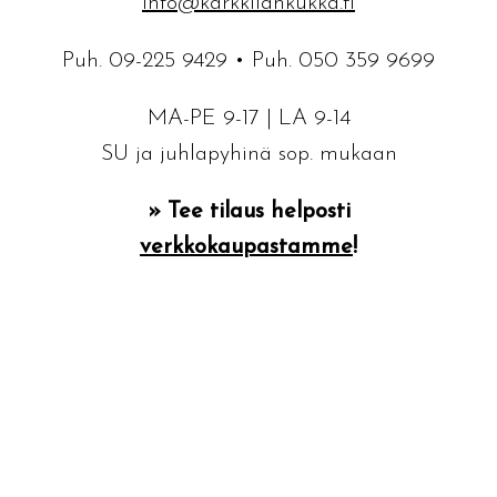
info@karkkilankukka.fi
Puh.
09-225 9429
• Puh.
050 359 9699
MA-PE 9-17 | LA 9-14
SU ja juhlapyhinä sop. mukaan
» Tee tilaus helposti
verkkokaupastamme
!