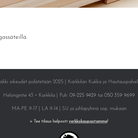
ssäteillä.
ikki oikeudet pidätetään 2025 | Karkkilan Kukka ja Hautauspalve
Helsingintie 43 • Karkkila | Puh.
09-225 9429
tai
050 359 9699
MA-PE 9-17 | LA 9-14 | SU ja juhlapyhinä sop. mukaan
» Tee tilaus helposti
verkkokaupastamme
!