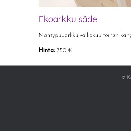
Ekoarkku säde
Mäntypuuarkku,valkokuultoinen kanga
Hinta:
750 €
© Ka