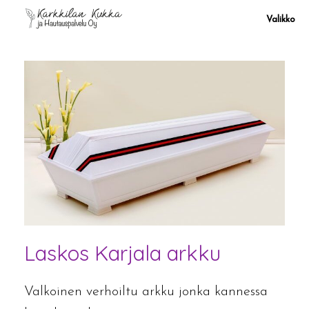
Skip
to
Valikko
content
Laskos Karjala arkku
Valkoinen verhoiltu arkku jonka kannessa