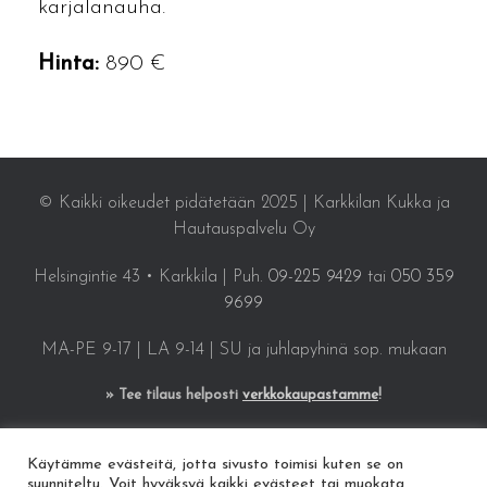
karjalanauha.
Hinta:
890 €
© Kaikki oikeudet pidätetään 2025 | Karkkilan Kukka ja
Hautauspalvelu Oy
Helsingintie 43 • Karkkila | Puh.
09-225 9429
tai
050 359
9699
MA-PE 9-17 | LA 9-14 | SU ja juhlapyhinä sop. mukaan
» Tee tilaus helposti
verkkokaupastamme
!
Käytämme evästeitä, jotta sivusto toimisi kuten se on
suunniteltu. Voit hyväksyä kaikki evästeet tai muokata