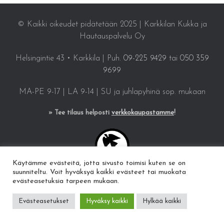
© Kaikki oikeudet pidätetään 2025 | Karkkilan Kukka ja
Hautauspalvelu Oy
Helsingintie 43 • Karkkila | Puh.
09-225 9429
tai
050 359
9699
MA-PE 9-17 | LA 9-14 | SU ja juhlapyhinä sop. mukaan
» Tee tilaus helposti
verkkokaupastamme
!
Käytämme evästeitä, jotta sivusto toimisi kuten se on
suunniteltu. Voit hyväksyä kaikki evästeet tai muokata
evästeasetuksia tarpeen mukaan.
Evästeasetukset
Hyväksy kaikki
Hylkää kaikki